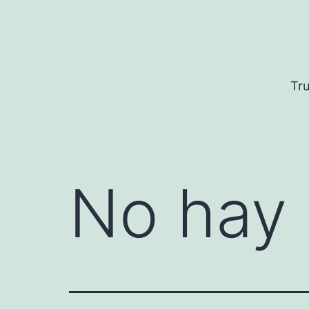
Saltar
al
contenido
Tru
No hay 