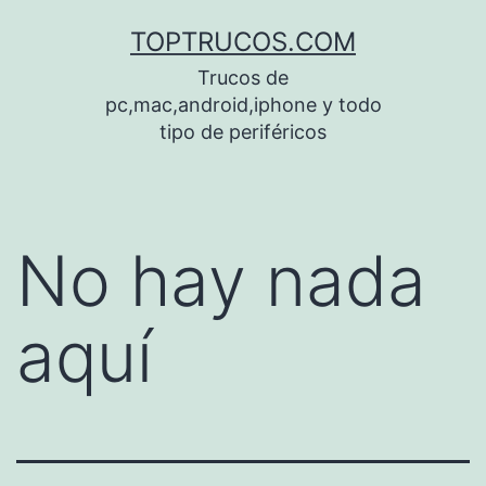
Saltar
TOPTRUCOS.COM
al
Trucos de
contenido
pc,mac,android,iphone y todo
tipo de periféricos
No hay nada
aquí