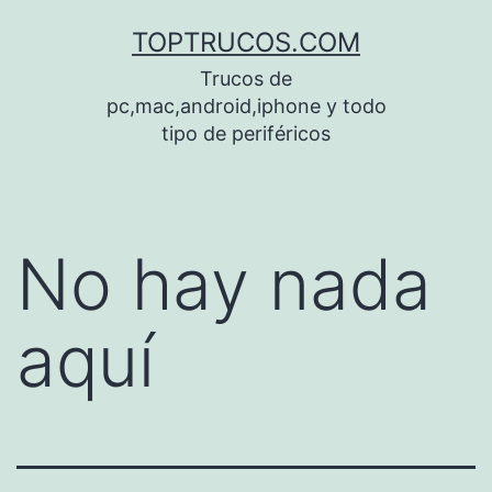
Saltar
TOPTRUCOS.COM
al
Trucos de
contenido
pc,mac,android,iphone y todo
tipo de periféricos
No hay nada
aquí