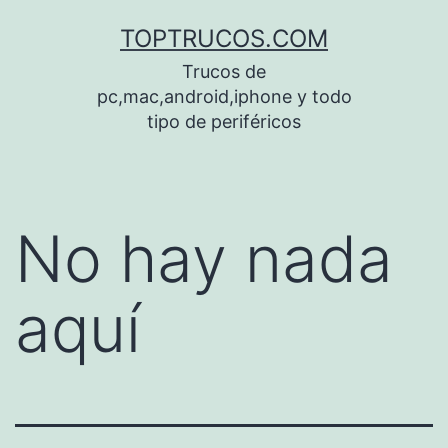
Saltar
TOPTRUCOS.COM
al
Trucos de
contenido
pc,mac,android,iphone y todo
tipo de periféricos
No hay nada
aquí