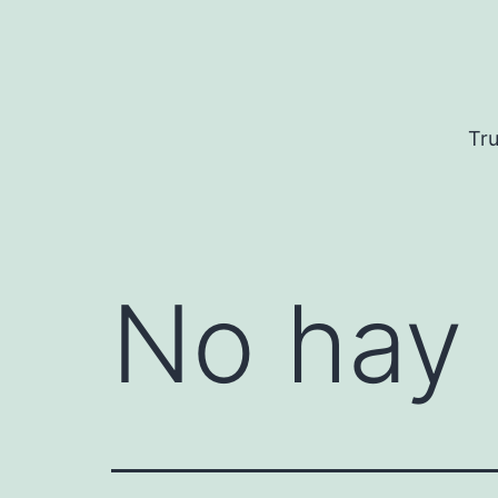
Saltar
al
contenido
Tru
No hay 