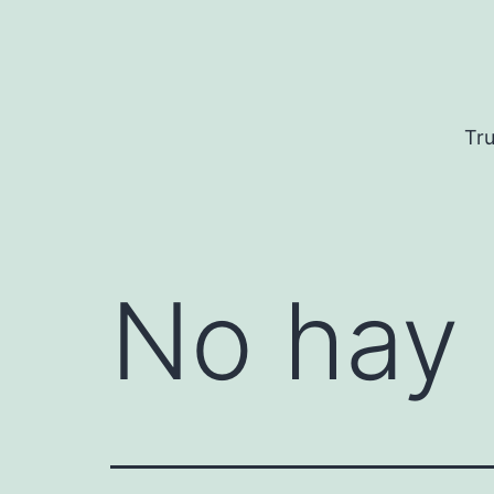
Saltar
al
contenido
Tru
No hay 