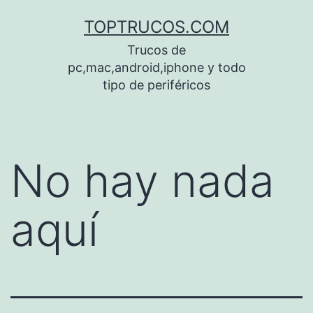
Saltar
TOPTRUCOS.COM
al
Trucos de
contenido
pc,mac,android,iphone y todo
tipo de periféricos
No hay nada
aquí