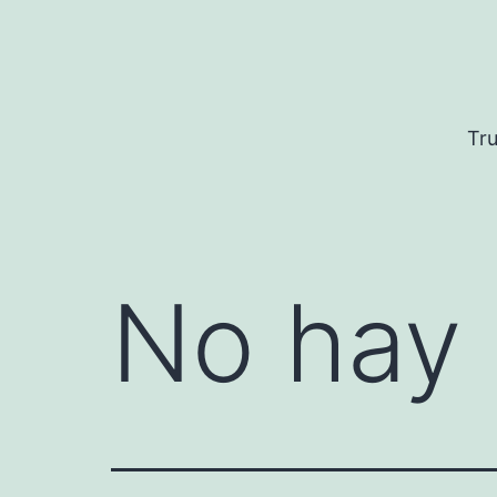
Saltar
al
contenido
Tru
No hay 