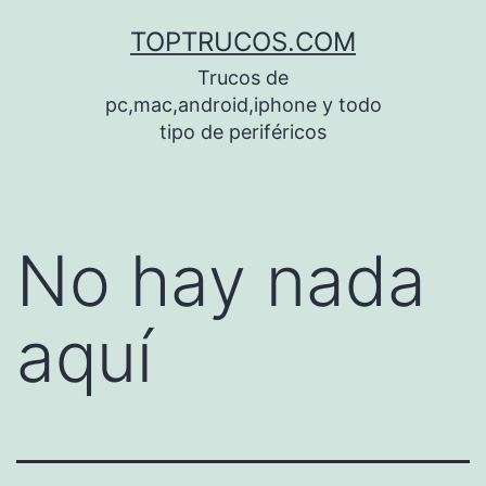
Saltar
TOPTRUCOS.COM
al
Trucos de
contenido
pc,mac,android,iphone y todo
tipo de periféricos
No hay nada
aquí