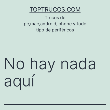
Saltar
TOPTRUCOS.COM
al
Trucos de
contenido
pc,mac,android,iphone y todo
tipo de periféricos
No hay nada
aquí