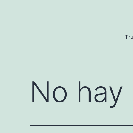
Saltar
al
contenido
Tru
No hay 