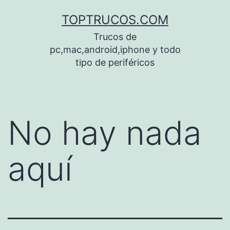
Saltar
TOPTRUCOS.COM
al
Trucos de
contenido
pc,mac,android,iphone y todo
tipo de periféricos
No hay nada
aquí