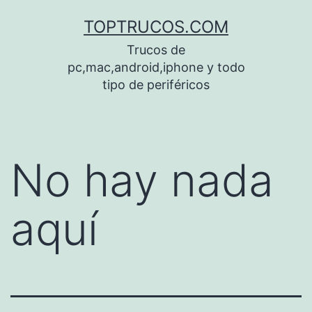
Saltar
TOPTRUCOS.COM
al
Trucos de
contenido
pc,mac,android,iphone y todo
tipo de periféricos
No hay nada
aquí