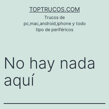
Saltar
TOPTRUCOS.COM
al
Trucos de
contenido
pc,mac,android,iphone y todo
tipo de periféricos
No hay nada
aquí