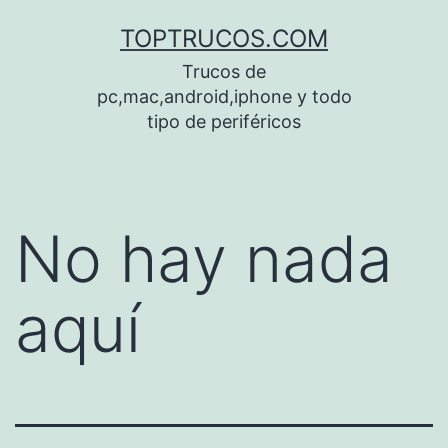
Saltar
TOPTRUCOS.COM
al
Trucos de
contenido
pc,mac,android,iphone y todo
tipo de periféricos
No hay nada
aquí