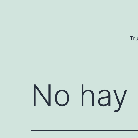
Saltar
al
contenido
Tru
No hay 