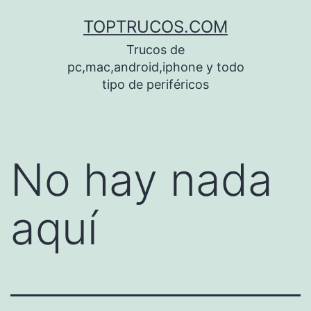
Saltar
TOPTRUCOS.COM
al
Trucos de
contenido
pc,mac,android,iphone y todo
tipo de periféricos
No hay nada
aquí