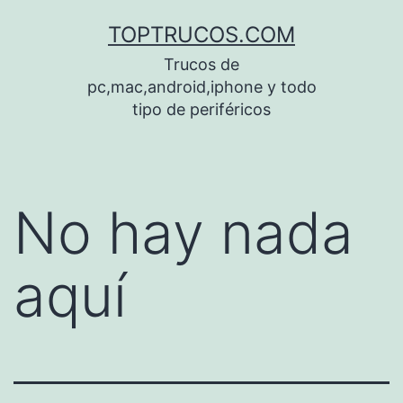
Saltar
TOPTRUCOS.COM
al
Trucos de
contenido
pc,mac,android,iphone y todo
tipo de periféricos
No hay nada
aquí