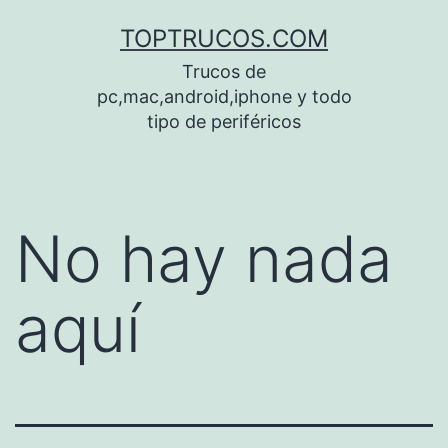
Saltar
TOPTRUCOS.COM
al
Trucos de
contenido
pc,mac,android,iphone y todo
tipo de periféricos
No hay nada
aquí