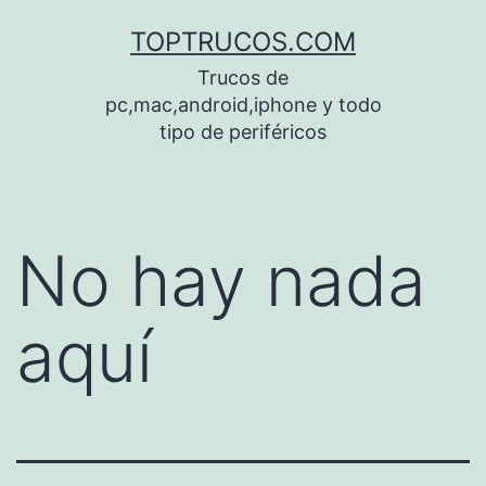
Saltar
TOPTRUCOS.COM
al
Trucos de
contenido
pc,mac,android,iphone y todo
tipo de periféricos
No hay nada
aquí