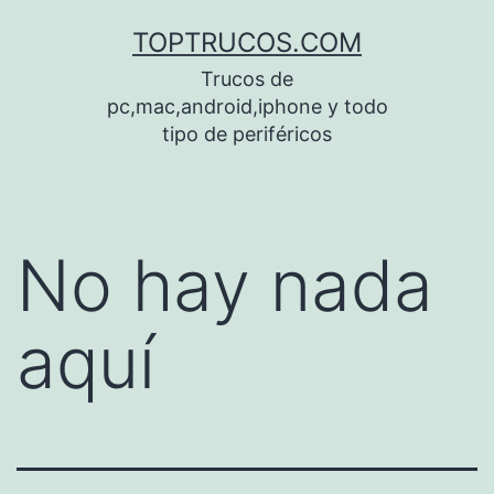
Saltar
TOPTRUCOS.COM
al
Trucos de
contenido
pc,mac,android,iphone y todo
tipo de periféricos
No hay nada
aquí