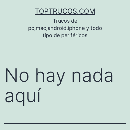
Saltar
TOPTRUCOS.COM
al
Trucos de
contenido
pc,mac,android,iphone y todo
tipo de periféricos
No hay nada
aquí