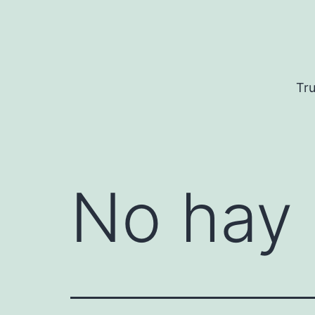
Saltar
al
contenido
Tru
No hay 