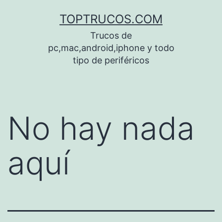
Saltar
TOPTRUCOS.COM
al
Trucos de
contenido
pc,mac,android,iphone y todo
tipo de periféricos
No hay nada
aquí