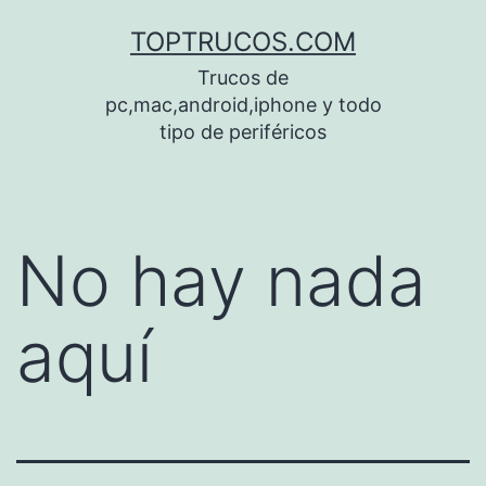
Saltar
TOPTRUCOS.COM
al
Trucos de
contenido
pc,mac,android,iphone y todo
tipo de periféricos
No hay nada
aquí