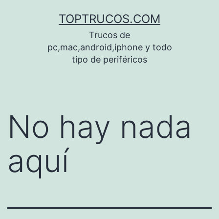
Saltar
TOPTRUCOS.COM
al
Trucos de
contenido
pc,mac,android,iphone y todo
tipo de periféricos
No hay nada
aquí