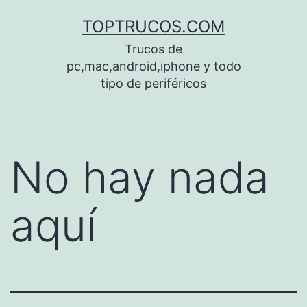
Saltar
TOPTRUCOS.COM
al
Trucos de
contenido
pc,mac,android,iphone y todo
tipo de periféricos
No hay nada
aquí