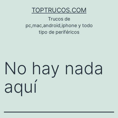
Saltar
TOPTRUCOS.COM
al
Trucos de
contenido
pc,mac,android,iphone y todo
tipo de periféricos
No hay nada
aquí