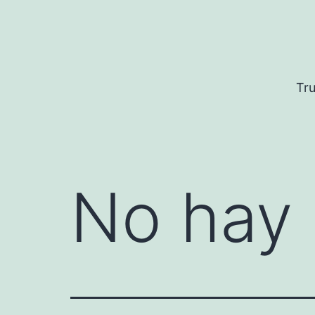
Saltar
al
contenido
Tru
No hay 