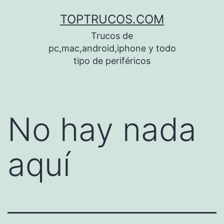
Saltar
TOPTRUCOS.COM
al
Trucos de
contenido
pc,mac,android,iphone y todo
tipo de periféricos
No hay nada
aquí