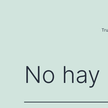
Saltar
al
contenido
Tru
No hay 