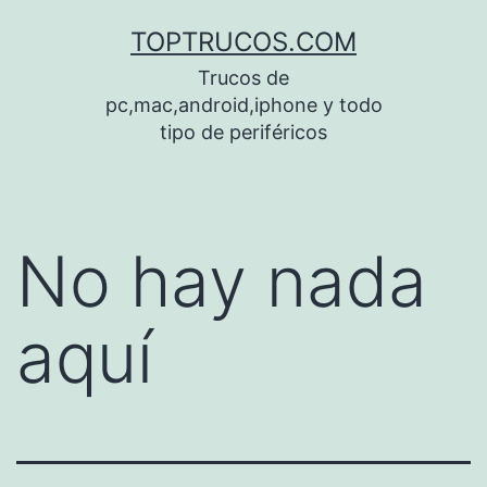
Saltar
TOPTRUCOS.COM
al
Trucos de
contenido
pc,mac,android,iphone y todo
tipo de periféricos
No hay nada
aquí