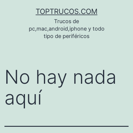
Saltar
TOPTRUCOS.COM
al
Trucos de
contenido
pc,mac,android,iphone y todo
tipo de periféricos
No hay nada
aquí