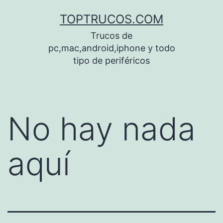
Saltar
TOPTRUCOS.COM
al
Trucos de
contenido
pc,mac,android,iphone y todo
tipo de periféricos
No hay nada
aquí