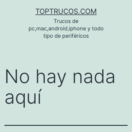
Saltar
TOPTRUCOS.COM
al
Trucos de
contenido
pc,mac,android,iphone y todo
tipo de periféricos
No hay nada
aquí