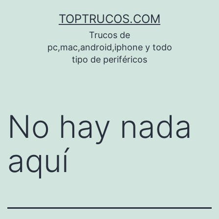
Saltar
TOPTRUCOS.COM
al
Trucos de
contenido
pc,mac,android,iphone y todo
tipo de periféricos
No hay nada
aquí