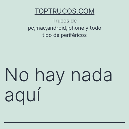
Saltar
TOPTRUCOS.COM
al
Trucos de
contenido
pc,mac,android,iphone y todo
tipo de periféricos
No hay nada
aquí