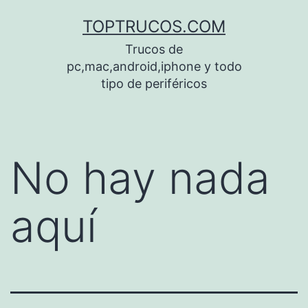
Saltar
TOPTRUCOS.COM
al
Trucos de
contenido
pc,mac,android,iphone y todo
tipo de periféricos
No hay nada
aquí