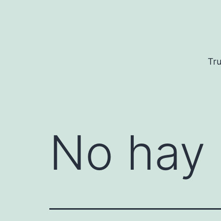
Saltar
al
contenido
Tru
No hay 