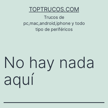
Saltar
TOPTRUCOS.COM
al
Trucos de
contenido
pc,mac,android,iphone y todo
tipo de periféricos
No hay nada
aquí