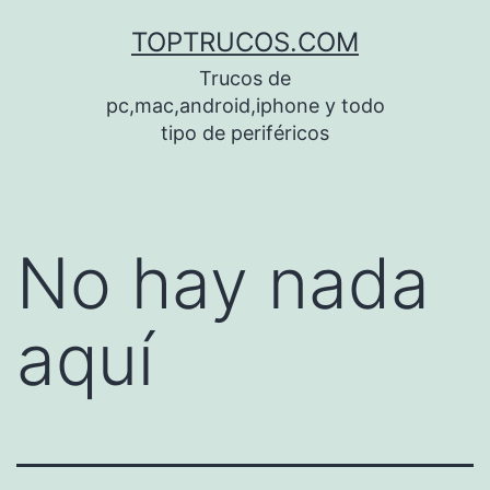
Saltar
TOPTRUCOS.COM
al
Trucos de
contenido
pc,mac,android,iphone y todo
tipo de periféricos
No hay nada
aquí