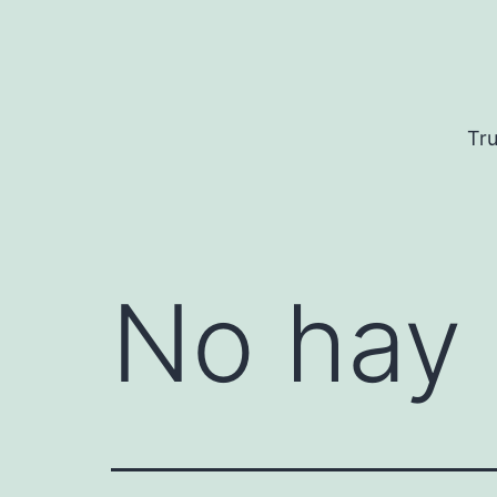
Saltar
al
contenido
Tru
No hay 