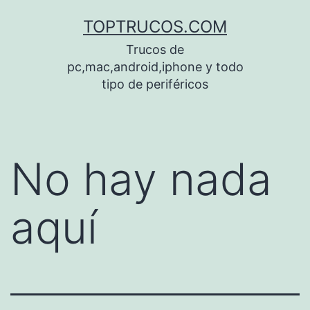
Saltar
TOPTRUCOS.COM
al
Trucos de
contenido
pc,mac,android,iphone y todo
tipo de periféricos
No hay nada
aquí