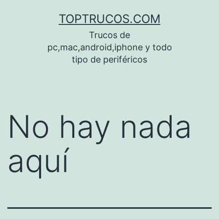
Saltar
TOPTRUCOS.COM
al
Trucos de
contenido
pc,mac,android,iphone y todo
tipo de periféricos
No hay nada
aquí