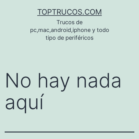
Saltar
TOPTRUCOS.COM
al
Trucos de
contenido
pc,mac,android,iphone y todo
tipo de periféricos
No hay nada
aquí