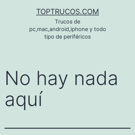
Saltar
TOPTRUCOS.COM
al
Trucos de
contenido
pc,mac,android,iphone y todo
tipo de periféricos
No hay nada
aquí