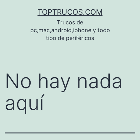
Saltar
TOPTRUCOS.COM
al
Trucos de
contenido
pc,mac,android,iphone y todo
tipo de periféricos
No hay nada
aquí