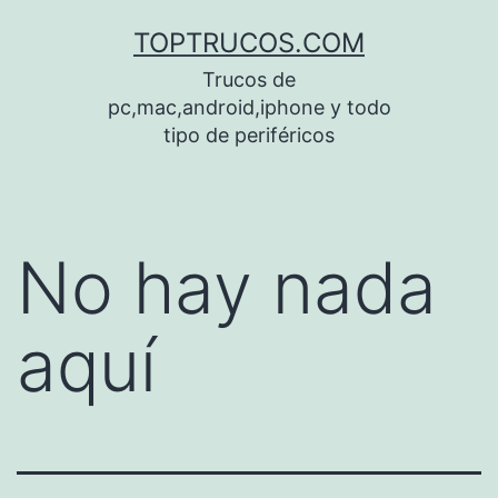
Saltar
TOPTRUCOS.COM
al
Trucos de
contenido
pc,mac,android,iphone y todo
tipo de periféricos
No hay nada
aquí