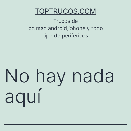
Saltar
TOPTRUCOS.COM
al
Trucos de
contenido
pc,mac,android,iphone y todo
tipo de periféricos
No hay nada
aquí