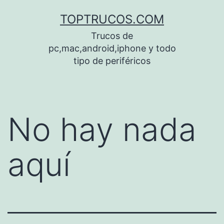
Saltar
TOPTRUCOS.COM
al
Trucos de
contenido
pc,mac,android,iphone y todo
tipo de periféricos
No hay nada
aquí